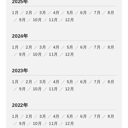
2025年
1月
／
2月
／
3月
／
4月
／
5月
／
6月
／
7月
／
8月
／
9月
／
10月
／
11月
／
12月
2024年
1月
／
2月
／
3月
／
4月
／
5月
／
6月
／
7月
／
8月
／
9月
／
10月
／
11月
／
12月
2023年
1月
／
2月
／
3月
／
4月
／
5月
／
6月
／
7月
／
8月
／
9月
／
10月
／
11月
／
12月
2022年
1月
／
2月
／
3月
／
4月
／
5月
／
6月
／
7月
／
8月
／
9月
／
10月
／
11月
／
12月