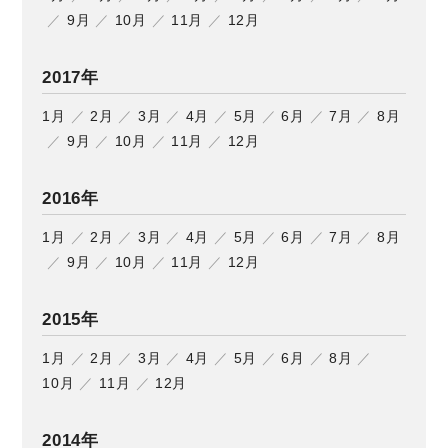
／
9月
／
10月
／
11月
／
12月
2017年
1月
／
2月
／
3月
／
4月
／
5月
／
6月
／
7月
／
8月
／
9月
／
10月
／
11月
／
12月
2016年
1月
／
2月
／
3月
／
4月
／
5月
／
6月
／
7月
／
8月
／
9月
／
10月
／
11月
／
12月
2015年
1月
／
2月
／
3月
／
4月
／
5月
／
6月
／
8月
／
10月
／
11月
／
12月
2014年