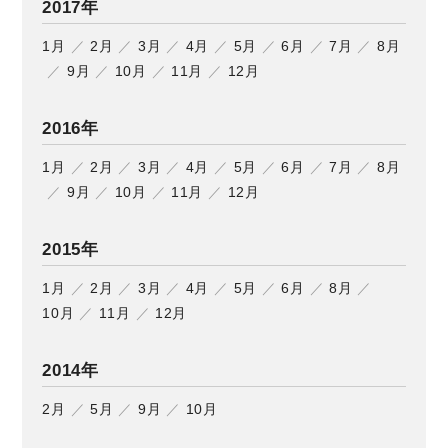
2017年
1月
／
2月
／
3月
／
4月
／
5月
／
6月
／
7月
／
8月
／
9月
／
10月
／
11月
／
12月
2016年
1月
／
2月
／
3月
／
4月
／
5月
／
6月
／
7月
／
8月
／
9月
／
10月
／
11月
／
12月
2015年
1月
／
2月
／
3月
／
4月
／
5月
／
6月
／
8月
／
10月
／
11月
／
12月
2014年
2月
／
5月
／
9月
／
10月