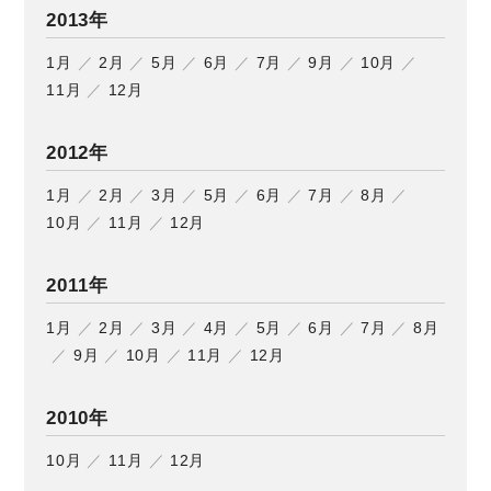
2013年
1月
／
2月
／
5月
／
6月
／
7月
／
9月
／
10月
／
11月
／
12月
2012年
1月
／
2月
／
3月
／
5月
／
6月
／
7月
／
8月
／
10月
／
11月
／
12月
2011年
1月
／
2月
／
3月
／
4月
／
5月
／
6月
／
7月
／
8月
／
9月
／
10月
／
11月
／
12月
2010年
10月
／
11月
／
12月