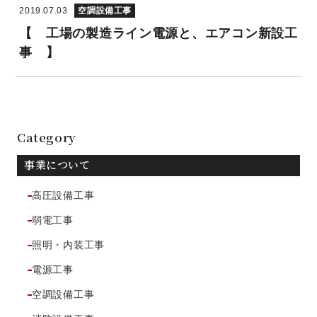
空調設備工事
2019.07.03
【 工場の製造ライン電源と、エアコン新設工
事 】
Category
事業について
高圧設備工事
弱電工事
照明・内装工事
電源工事
空調設備工事