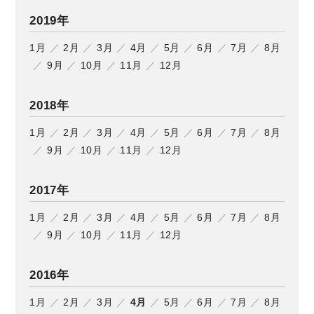
2019年
1月
／
2月
／
3月
／
4月
／
5月
／
6月
／
7月
／
8月
／
9月
／
10月
／
11月
／
12月
2018年
1月
／
2月
／
3月
／
4月
／
5月
／
6月
／
7月
／
8月
／
9月
／
10月
／
11月
／
12月
2017年
1月
／
2月
／
3月
／
4月
／
5月
／
6月
／
7月
／
8月
／
9月
／
10月
／
11月
／
12月
2016年
1月
／
2月
／
3月
／
4月
／
5月
／
6月
／
7月
／
8月