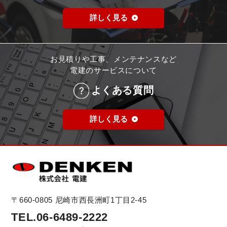
詳しく見る
お見積りや工事、メンテナンスなど
電建のサービスについて
よくある質問
詳しく見る
〒660-0805
尼崎市西長洲町1丁目2-45
TEL.06-6489-2222