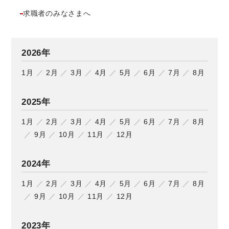
求職者のみなさまへ
2026年
1月
／
2月
／
3月
／
4月
／
5月
／
6月
／
7月
／
8月
2025年
1月
／
2月
／
3月
／
4月
／
5月
／
6月
／
7月
／
8月
／
9月
／
10月
／
11月
／
12月
2024年
1月
／
2月
／
3月
／
4月
／
5月
／
6月
／
7月
／
8月
／
9月
／
10月
／
11月
／
12月
2023年