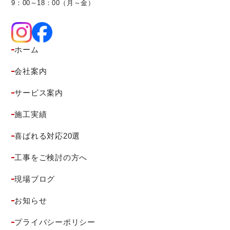
9：00～18：00（月～金）
ホーム
会社案内
サービス案内
施工実績
喜ばれる対応20選
工事をご検討の方へ
現場ブログ
お知らせ
プライバシーポリシー