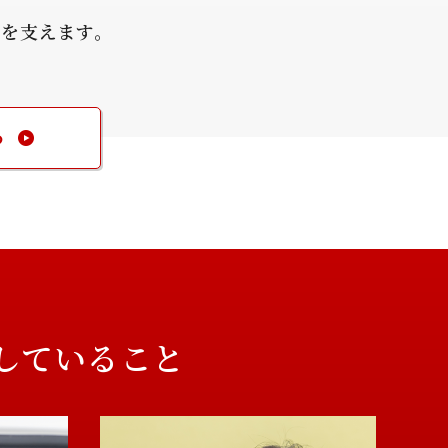
力を支えます。
る
していること