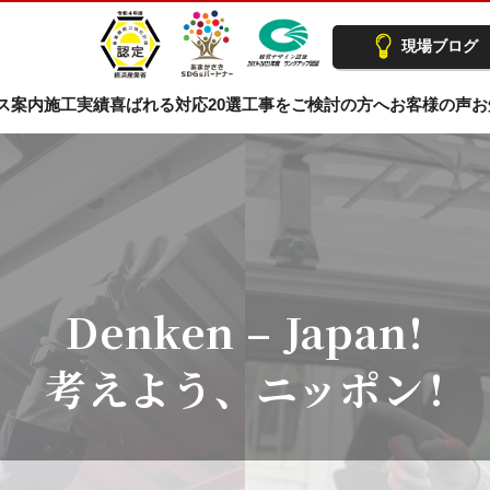
現場ブログ
ス案内
施工実績
喜ばれる対応20選
工事をご検討の方へ
お客様の声
お
Denken – Japan!
考えよう、ニッポン
!