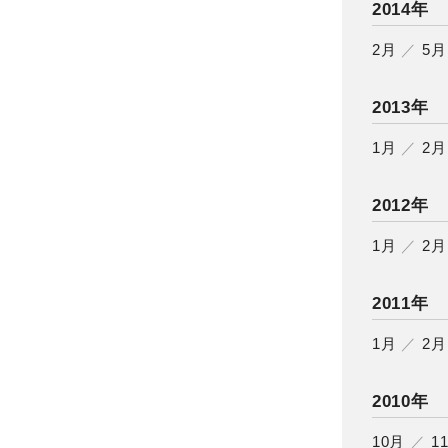
2014年
2月
／
5月
2013年
1月
／
2月
2012年
1月
／
2月
2011年
1月
／
2月
2010年
10月
／
1