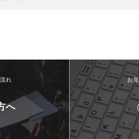
の流れ
お見
方へ