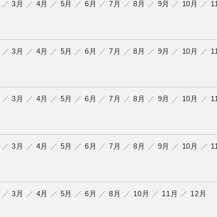
／
3月
／
4月
／
5月
／
6月
／
7月
／
8月
／
9月
／
10月
／
1
／
3月
／
4月
／
5月
／
6月
／
7月
／
8月
／
9月
／
10月
／
1
／
3月
／
4月
／
5月
／
6月
／
7月
／
8月
／
9月
／
10月
／
1
／
3月
／
4月
／
5月
／
6月
／
7月
／
8月
／
9月
／
10月
／
1
／
3月
／
4月
／
5月
／
6月
／
8月
／
10月
／
11月
／
12月