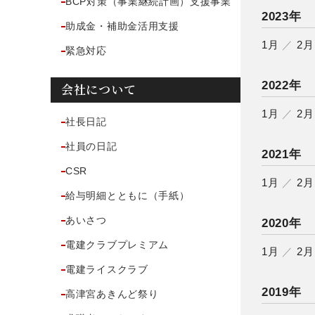
BCP対策（事業継続計画）支援事業
2023年
助成金・補助金活用支援
1月
／
2月
緊急対応
2022年
会社について
1月
／
2月
社長日記
社員の日記
2021年
CSR
1月
／
2月
給与明細とともに（手紙）
あいさつ
2020年
電建クラブプレミアム
1月
／
2月
電建ライスクラブ
2019年
高津宮あきんど祭り