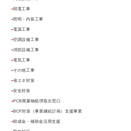
弱電工事
照明・内装工事
電源工事
空調設備工事
消防設備工事
電気工事
その他工事
省エネ対策
安全対策
PCB廃棄物処理取次窓口
BCP対策（事業継続計画）支援事業
助成金・補助金活用支援