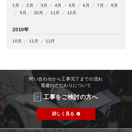
1月
／
2月
／
3月
／
4月
／
5月
／
6月
／
7月
／
8月
／
9月
／
10月
／
11月
／
12月
2010年
10月
／
11月
／
12月
問い合わせから工事完了までの流れ
電建のこだわりについて
工事をご検討の方へ
詳しく見る