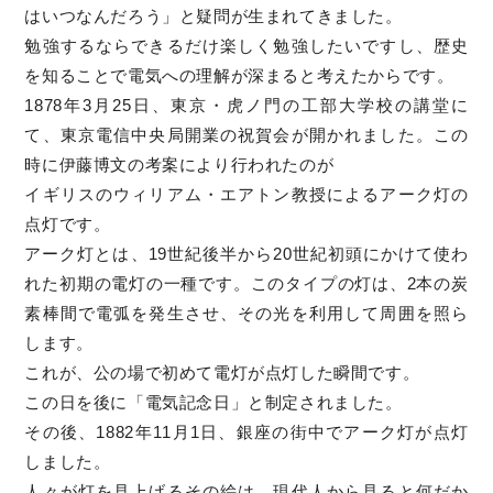
はいつなんだろう」と疑問が生まれてきました。
勉強するならできるだけ楽しく勉強したいですし、歴史
を知ることで電気への理解が深まると考えたからです。
1878年3月25日、東京・虎ノ門の工部大学校の講堂に
て、東京電信中央局開業の祝賀会が開かれました。この
時に伊藤博文の考案により行われたのが
イギリスのウィリアム・エアトン教授によるアーク灯の
点灯です。
アーク灯とは、19世紀後半から20世紀初頭にかけて使わ
れた初期の電灯の一種です。このタイプの灯は、2本の炭
素棒間で電弧を発生させ、その光を利用して周囲を照ら
します。
これが、公の場で初めて電灯が点灯した瞬間です。
この日を後に「電気記念日」と制定されました。
その後、1882年11月1日、銀座の街中でアーク灯が点灯
しました。
人々が灯を見上げるその絵は、現代人から見ると何だか