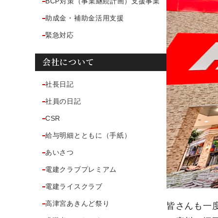
BCP対策（事業継続計画）支援事業
助成金・補助金活用支援
緊急対応
会社について
社長日記
社員の日記
CSR
給与明細とともに（手紙）
あいさつ
電建クラブプレミアム
電建ライスクラブ
高津宮あきんど祭り
皆さんも一