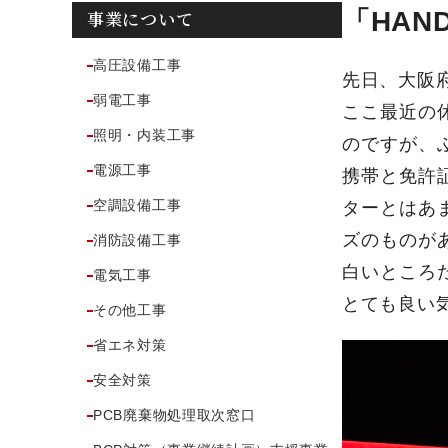
事業について
「HAN
高圧設備工事
先日、大阪
弱電工事
ここ最近の
照明・内装工事
のですが、
電源工事
携帯と免許
空調設備工事
ターとはあ
ズのものが
消防設備工事
白いところ
電気工事
とても良い
その他工事
省エネ対策
安全対策
PCB廃棄物処理取次窓口