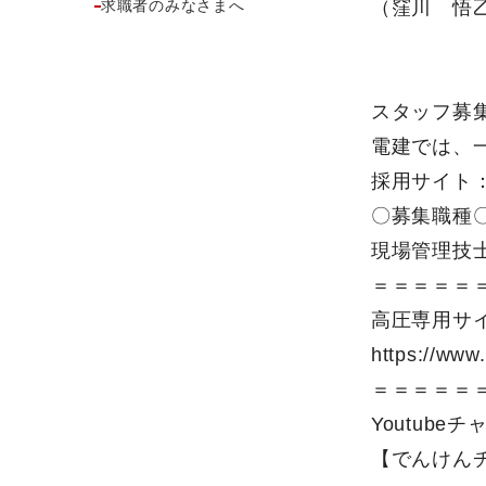
求職者のみなさまへ
（窪川 悟
スタッフ募
電建では、
採用サイト
〇募集職種
現場管理技
＝＝＝＝＝
高圧専用サ
https://www
＝＝＝＝＝
Youtub
【でんけん