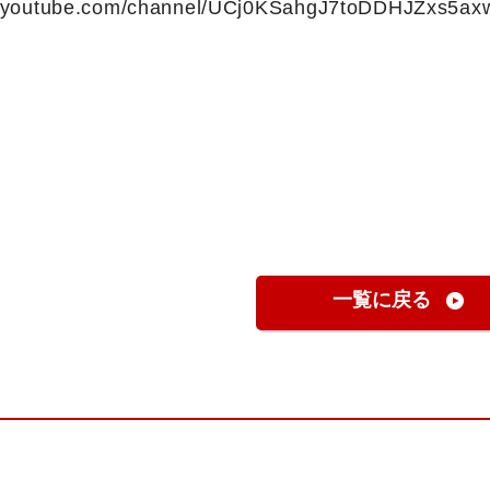
w.youtube.com/channel/UCj0KSahgJ7toDDHJZxs5ax
一覧に戻る