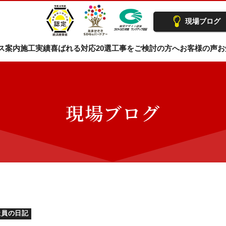
現場ブログ
ス案内
施工実績
喜ばれる対応20選
工事をご検討の方へ
お客様の声
お
現場ブログ
社員の日記