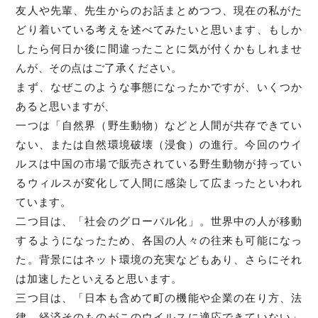
友人や先輩、先生からのお話まとめつつ、現在の私がた
どり着いている考えを述べてみたいと思います、もしか
したら何日か後に間違ったことに気が付くかもしれませ
んが、その点はご了承ください。
まず、なぜこのような事態になったかですが、いくつか
あると思いますが、
一つは「自然界（野生動物）などと人間が共存できてい
ない、または自然環境破壊（浸食）の進行。今回のウイ
ルスは中国の市場で販売されている野生動物が持ってい
るウィルスが変化して人間に感染して広まったといわれ
ています。
二つ目は、「社会のグローバル化」。世界中の人が移動
するようになったため、各国の人々の往来も可能になっ
た。背景にはネット環境の充実などもあり、さらにそれ
は加速したといえると思います。
三つ目は、「日本も含めて町の機能や企業の在り方、法
律、経済そのものがこのウイルスに適応できていない」